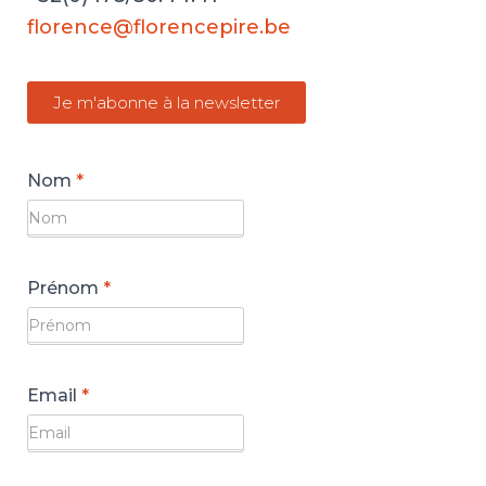
T
I
florence@florencepire.be
O
N
Je m'abonne à la newsletter
Nom
*
Prénom
*
Email
*