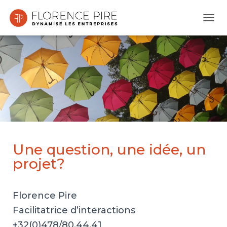
O
U
V
R
I
R
/
F
E
R
M
E
R
Une question, une idée, un
L
projet?
A
N
A
V
Florence Pire
I
Facilitatrice d’interactions
G
A
+32(0)478/80.44.41