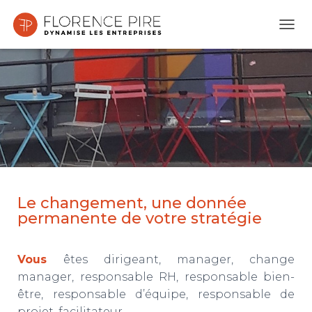
O
U
V
R
I
R
/
F
E
R
M
E
R
Le changement, une donnée
L
permanente de votre stratégie
A
N
A
Vous
êtes dirigeant, manager, change
V
I
manager, responsable RH, responsable bien-
G
être, responsable d’équipe, responsable de
A
projet, facilitateur, …