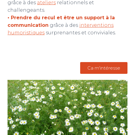
grâce à des
ateliers
relationnels et
challengeants.
• Prendre du recul et être un support à la
communication
grâce à des
interventions
humoristiques
surprenantes et conviviales.
Ca m'intéresse