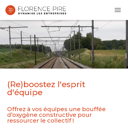
O
U
V
R
I
R
/
F
E
R
M
E
R
(Re)boostez l'esprit
L
d'équipe
A
N
A
V
Offrez à vos équipes une bouffée
I
d’oxygène constructive pour
G
ressourcer le collectif !
A