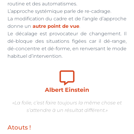
T
routine et des automatismes.
I
L’approche systémique parle de re-cadrage.
O
N
La modification du cadre et de l’angle d’approche
donne un
autre point de vue
.
Le décalage est provocateur de changement. Il
dé-bloque des situations figées car il dé-range,
dé-concentre et dé-forme, en renversant le mode
habituel d’intervention.
Albert Einstein
«La folie, c’est faire toujours la même chose et
s’attendre à un résultat différent.»
Atouts !