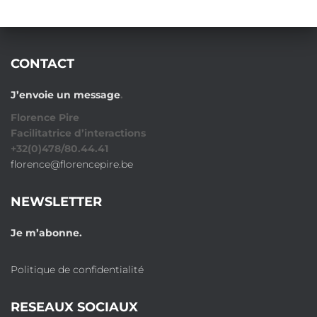
CONTACT
J’envoie un message
.
Florence Pire
Facilitatrice d’interactions
+32(0)478/80.44.41
florence@florencepire.be
NEWSLETTER
Je m’abonne.
Politique de confidentialité
RESEAUX SOCIAUX