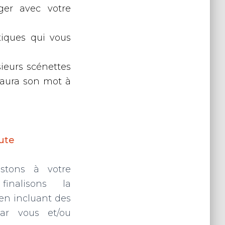
ger avec votre
tiques qui vous
sieurs scénettes
c aura son mot à
ute
istons à votre
inalisons la
 en incluant des
ar vous et/ou