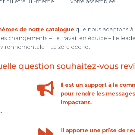
t ou être lui-même
votre assemblée.
hèmes de notre catalogue
que nous adaptons à vo
– Les changements – Le travail en équipe – Le lead
nvironnementale – Le zéro déchet
uelle question souhaitez-vous revi
Il est un support à la co
pour rendre les messages
impactant.
.
Il apporte une prise de re