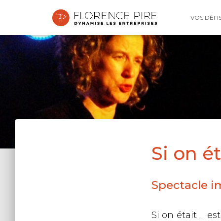
VOS DÉFI
Si on éta
Spectacle i
Si on était … e