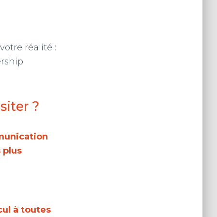
tre réalité :
ership
siter ?
mmunication
 plus
cul à toutes