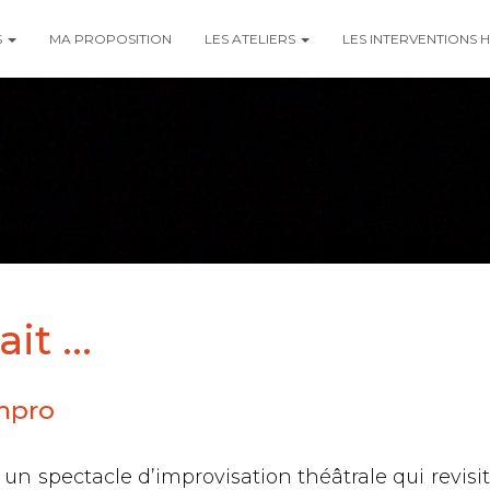
S
MA PROPOSITION
LES ATELIERS
LES INTERVENTIONS
it ...
mpro
st un spectacle d’improvisation théâtrale qui revis