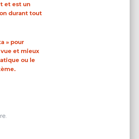
 et est un
on durant tout
ta » pour
 vue et mieux
tique ou le
tème.
re.